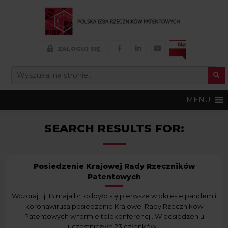
FACEBOOK
LINKEDIN
YOUTUBE
ZALOGUJ SIĘ
Search Button
SEARCH
FOR:
MENU
SEARCH RESULTS FOR:
Posiedzenie Krajowej Rady Rzeczników
Patentowych
Wczoraj, tj. 13 maja br. odbyło się pierwsze w okresie pandemii
koronawirusa posiedzenie Krajowej Rady Rzeczników
Patentowych w formie telekonferencji. W posiedzeniu
uczestniczyło 23 członków...