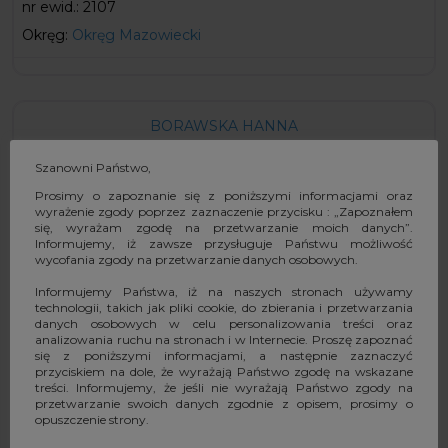
nr ewid.:
2107
Okręg:
Okręg Mazowiecki
BORAWSKA HANNA
Szanowni Państwo,
Ubezpieczenie OC: od 2023-01-01 do 2023-12-31, Umowa
Prosimy o zapoznanie się z poniższymi informacjami oraz
Generalna nr 908211477898 zawarta w dniu 16 grudnia
wyrażenie zgody poprzez zaznaczenie przycisku : „Zapoznałem
2021 r. w Warszawie z
się, wyrażam zgodę na przetwarzanie moich danych”.
Informujemy, iż zawsze przysługuje Państwu możliwość
wycofania zgody na przetwarzanie danych osobowych.
Informujemy Państwa, iż na naszych stronach używamy
nr ewid.:
2837
technologii, takich jak pliki cookie, do zbierania i przetwarzania
danych osobowych w celu personalizowania treści oraz
Okręg:
Okręg Mazowiecki
analizowania ruchu na stronach i w Internecie. Proszę zapoznać
się z poniższymi informacjami, a następnie zaznaczyć
przyciskiem na dole, że wyrażają Państwo zgodę na wskazane
treści. Informujemy, że jeśli nie wyrażają Państwo zgody na
przetwarzanie swoich danych zgodnie z opisem, prosimy o
opuszczenie strony.
BORECKA-NAPIÓRKOWSKA BOGUSŁAWA