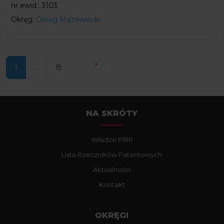
nr ewid.:
3103
Okręg:
Okręg Mazowiecki
Older posts
1
…
8
NA SKRÓTY
Władze PIRP
Lista Rzeczników Patentowych
Aktualności
Kontakt
OKRĘGI