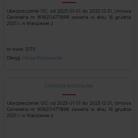
Mają Państwo również prawo żądania dostępu do swoich danych
Ubezpieczenie OC: od 2023-01-01 do 2023-12-31, Umowa
osobowych, ich sprostowania, usunięcia lub ograniczenia
Generalna nr 908211477898 zawarta w dniu 16 grudnia
przetwarzania, prawo do przeniesienia danych, wyrażenia
2021 r. w Warszawie z
sprzeciwu wobec przetwarzani danych oraz prawo do wniesienia
skargi do organu nadzorczego – PUODO. Uprawnienia
powyższe przysługują także w przypadku prawidłowego
przetwarzania danych przez administratora
nr ewid.:
3179
Okręg:
Okręg Mazowiecki
Zapoznałem się, wyrażam zgodę na
przetwarzanie moich danych
Zapoznam się późnej
CHMURA RADOSŁAW
Ubezpieczenie OC: od 2023-01-01 do 2023-12-31, Umowa
Generalna nr 908211477898 zawarta w dniu 16 grudnia
2021 r. w Warszawie z