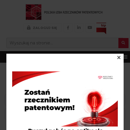
FACEBOOK
LINKEDIN
YOUTUBE
ZALOGUJ SIĘ
Search Button
SEARCH
FOR:
×
MENU
WSZYSTKIE OKRĘG MAZOWIECKI
W NOWA IWICZNA
Wyszukaj
po
nazwie….
W pobliżu