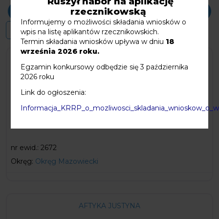
Ruszył nabór na aplikację
Szukaj
rzecznikowską
Informujemy o możliwości składania wniosków o
wpis na listę aplikantów rzecznikowskich.
Termin składania wniosków upływa w dniu
18
września 2026 roku.
ADAMCZYK PIOTR
Egzamin konkursowy odbędzie się 3 października
2026 roku
Ubezpieczenie OC: od 2023-01-01 do 2023-12-31, Umowa
Link do ogłoszenia:
Generalna nr 908211477898 zawarta w dniu 16 grudnia
2021 r. w Warszawie z
Informacja_KRRP_o_mozliwosci_skladania_wnioskow_o_wpi
nr ewid.:
2672
Okręg:
Okręg Mazowiecki
AFTYKA JUSTYNA