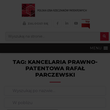
FACEBOOK
LINKEDIN
YOUTUBE
ZALOGUJ SIĘ
Search Button
SEARCH
FOR:
MENU
TAG: KANCELARIA PRAWNO-
PATENTOWA RAFAŁ
PARCZEWSKI
Wyszukaj
po
nazwie….
W pobliżu