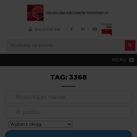
FACEBOOK
LINKEDIN
YOUTUBE
ZALOGUJ SIĘ
Search Button
SEARCH
FOR:
MENU
TAG: 3368
Wyszukaj
po
nazwie….
W pobliżu
Szukaj