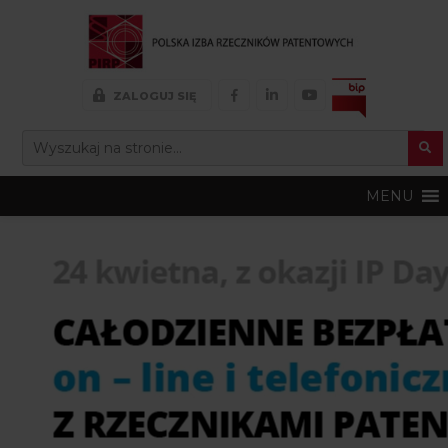
FACEBOOK
LINKEDIN
YOUTUBE
ZALOGUJ SIĘ
Search Button
SEARCH
FOR:
MENU