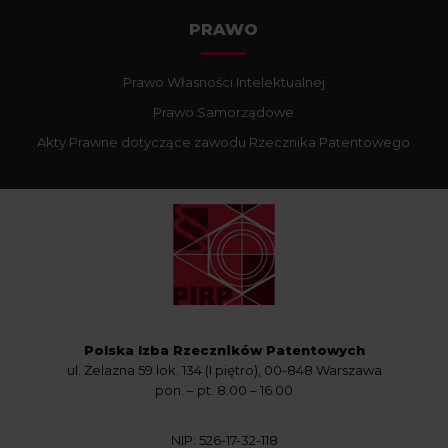
który decyduje o sposobie i celu przetwarzania danych
osobowych jest
Polska Izba Rzeczników Patentowych
z
PRAWO
siedzibą w Warszawie, przy ul. Żelaznej 59 lok. 134 (I piętro), 00-
848 Warszawa, NIP: 526-17-32-118. Możesz skontaktować się z
nami pisemnie, za pomocą poczty tradycyjnej pisząc na adres: ul.
Prawo Własności Intelektualnej
Żelaznej 59 lok. 134, 00-848 Warszawa lub poprzez wiadomość
e-mail na adres:
info@pirp.org.pl
Prawo Samorządowe
Podstawa pozyskiwania Państwa danych osobowych:
Akty Prawne dotyczące zawodu Rzecznika Patentowego
Przetwarzanie danych osobowych wymaga podstawy prawnej.
RODO w art. 6 ust. 1 przewiduje kilka rodzajów takich podstaw
prawnych dla przetwarzania danych, a w przypadkach
korzystania ze strony
https://www.rzecznikpatentowy.org.pl/
mamy do czynienia z następującymi przesłankami legalności:
osoba, której dane dotyczą wyraziła zgodę na przetwarzanie
swoich danych osobowych w jednym lub w większej liczbie
określonych celów.
Przetwarzanie jest niezbędne do celów wynikających z prawnie
uzasadnionych interesów realizowanych przez Administratora
Polska Izba Rzeczników Patentowych
Państwa dane, w ramach naszych usług, przetwarzane będą
ul. Żelazna 59 lok. 134 (I piętro), 00-848 Warszawa
wyłącznie w przypadku posiadania przez nas lub inny podmiot
pon. – pt. 8.00 – 16.00
przetwarzający dane jednej z dopuszczonych przez RODO
podstaw prawnych i wyłącznie w celu dostosowanym do danej
podstawy. Państwa dane przetwarzane będą do czasu istnienia
NIP: 526-17-32-118